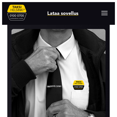
Hyppää
sisältöön
Avaa
Lataa sovellus
valikko