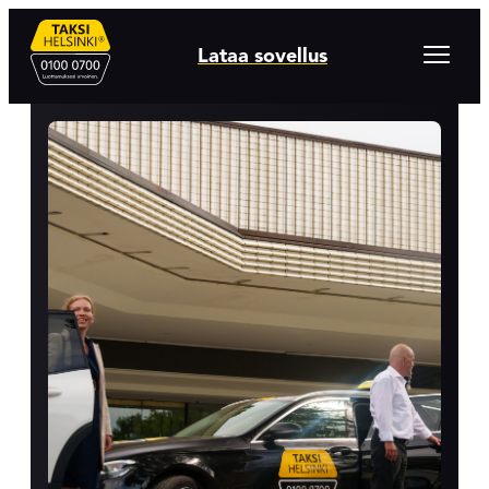
Hyppää
sisältöön
Avaa
Lataa sovellus
valikko