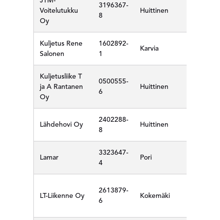
JTM-
3196367-
Voitelutukku
Huittinen
8
Oy
Kuljetus Rene
1602892-
Karvia
Salonen
1
Kuljetusliike T
0500555-
ja A Rantanen
Huittinen
6
Oy
2402288-
Lähdehovi Oy
Huittinen
8
3323647-
Lamar
Pori
4
2613879-
LT-Liikenne Oy
Kokemäki
6