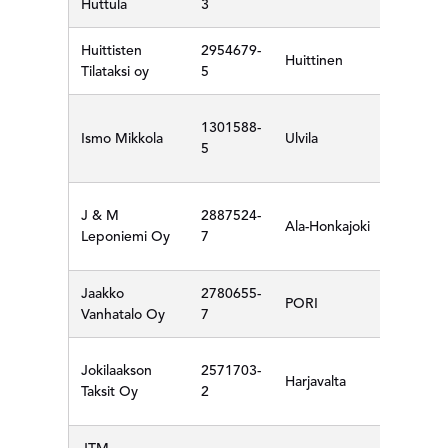
Huttula
3
Huittisten
2954679-
Huittinen
Tilataksi oy
5
1301588-
Ismo Mikkola
Ulvila
5
J & M
2887524-
Ala-Honkajoki
Leponiemi Oy
7
Jaakko
2780655-
PORI
Vanhatalo Oy
7
Jokilaakson
2571703-
Harjavalta
Taksit Oy
2