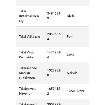
Taksi
3494684-
Ristakoskinen
Ulvila
9
Oy
2059637-
Taksi Valkosalo
Pori
4
Taksi Vesa
1474281-
Lavia
Peltovirta
4
Taksiliikenne
1328282-
Markku
Nakkila
8
Luokkanen
Taksipalvelu
1659412-
JÄMIJÄRVI
Hirvonen
2
Taksipalvelut
3002972-