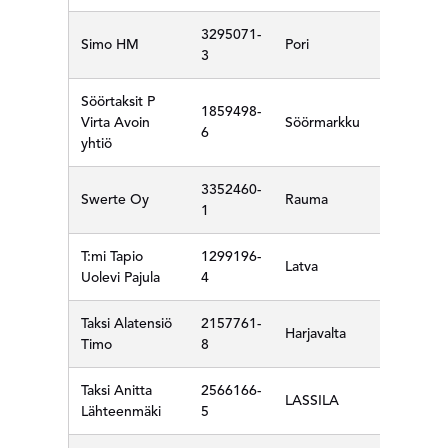
3295071-
Simo HM
Pori
3
Söörtaksit P
1859498-
Virta Avoin
Söörmarkku
6
yhtiö
3352460-
Swerte Oy
Rauma
1
T:mi Tapio
1299196-
Latva
Uolevi Pajula
4
Taksi Alatensiö
2157761-
Harjavalta
Timo
8
Taksi Anitta
2566166-
LASSILA
Lähteenmäki
5