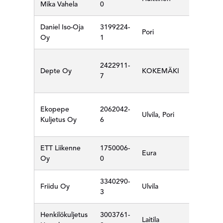
Mika Vahela
0
Daniel Iso-Oja
3199224-
Pori
Oy
1
2422911-
Depte Oy
KOKEMÄKI
7
Ekopepe
2062042-
Ulvila, Pori
Kuljetus Oy
6
ETT Liikenne
1750006-
Eura
Oy
0
3340290-
Friidu Oy
Ulvila
3
Henkilökuljetus
3003761-
Laitila