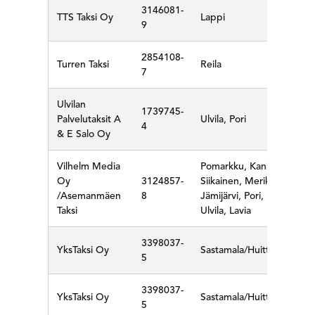
3146081-
TTS Taksi Oy
Lappi
9
2854108-
Turren Taksi
Reila
7
Ulvilan
1739745-
Palvelutaksit A
Ulvila, Pori
4
& E Salo Oy
Vilhelm Media
Pomarkku, Kankaanpää,
Oy
3124857-
Siikainen, Merikarvia,
/Asemanmäen
8
Jämijärvi, Pori, Rauma,
Taksi
Ulvila, Lavia
3398037-
YksTaksi Oy
Sastamala/Huittinen
5
3398037-
YksTaksi Oy
Sastamala/Huittinen
5