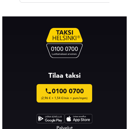
Tilaa taksi
0100 0700
(2,96 € + 1,54 €/min + pvm/mpm)
Palvelut