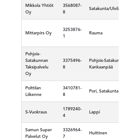
Mikkola Yhtiöt
3568087-
Satakunta/Ulvila/Pori/Nakk
Oy
8
3253876-
Mittarpirs Oy
Rauma
1
Pohjois-
Satakunnan
3375496-
Pohjois-Satakunta,
Taksipalvelu
8
Kankaanpää
Oy
Polttilan
3410781-
Pori, Satakunta
Liikenne
8
1789240-
S-Vuokraus
Lappi
4
Samun Super
3326964-
Huittinen
Palvelut Oy
7