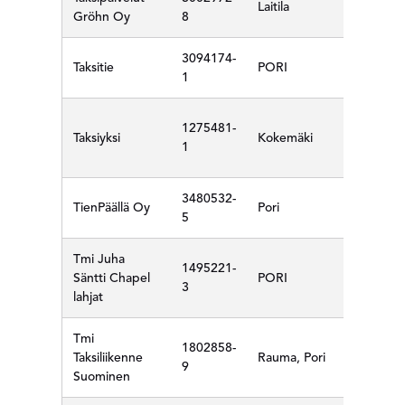
Laitila
Gröhn Oy
8
3094174-
Taksitie
PORI
1
1275481-
Taksiyksi
Kokemäki
1
3480532-
TienPäällä Oy
Pori
5
Tmi Juha
1495221-
Säntti Chapel
PORI
3
lahjat
Tmi
1802858-
Taksiliikenne
Rauma, Pori
9
Suominen