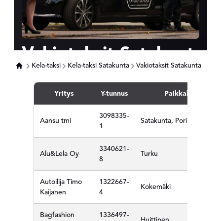
Vakiotaksit Satakunta
Kela-taksi
Kela-taksi Satakunta
Vakiotaksit Satakunta
Yritys
Y-tunnus
Paikkakunta
3098335-
Aansu tmi
Satakunta, Pori
1
3340621-
Alu&Lela Oy
Turku
8
Autoilija Timo
1322667-
Kokemäki
Kaijanen
4
Bagfashion
1336497-
Huittinen