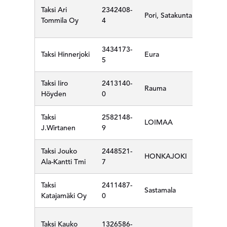
Taksi Ari
2342408-
Pori, Satakunta
Tommila Oy
4
3434173-
Taksi Hinnerjoki
Eura
5
Taksi Iiro
2413140-
Rauma
Höyden
0
Taksi
2582148-
LOIMAA
J.Wirtanen
9
Taksi Jouko
2448521-
HONKAJOKI
Ala-Kantti Tmi
7
Taksi
2411487-
Sastamala
Katajamäki Oy
0
Taksi Kauko
1326586-