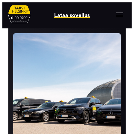
Hyppää
sisältöön
Avaa
Lataa sovellus
valikko