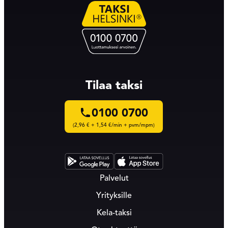
Tilaa taksi
0100 0700
(2,96 € + 1,54 €/min + pvm/mpm)
Palvelut
Yrityksille
Kela-taksi