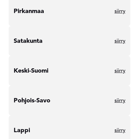
Pirkanmaa
siirry
Satakunta
siirry
Keski-Suomi
siirry
Pohjois-Savo
siirry
Lappi
siirry