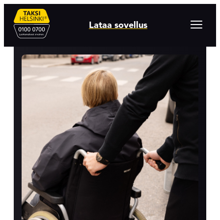
Hyppää
sisältöön
Avaa
Lataa sovellus
valikko