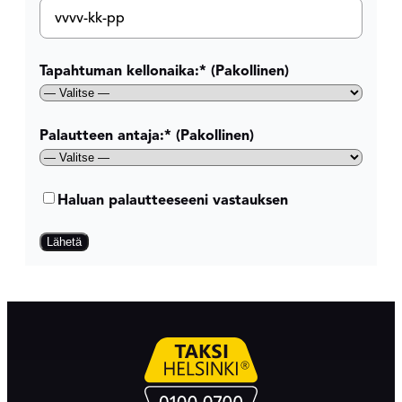
VVVV
dash
KK
Tapahtuman kellonaika:
* (Pakollinen)
dash
PP
Palautteen antaja:
* (Pakollinen)
Haluan
Haluan palautteeseeni vastauksen
palautteeseeni
vastauksen: