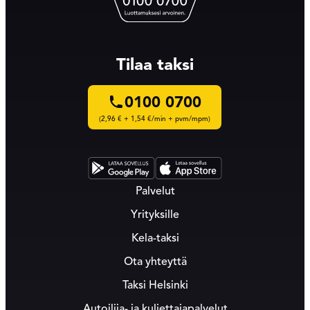
Tilaa taksi
0100 0700
(2,96 € + 1,54 €/min + pvm/mpm)
Palvelut
Yrityksille
Kela-taksi
Ota yhteyttä
Taksi Helsinki
Autoilija- ja kuljettajapalvelut