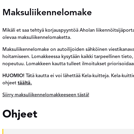
Maksuliikennelomake
Mikäli et saa tehtyä korjauspyyntöä Aholan liikennöitsijäport
olevaa maksuliikennelomaketta.
Maksuliikennelomake on autoilijoiden sähköinen viestikanava
hoitamiseen. Lomakkeessa kysytään kaikki tarpeellinen tieto, j
nopeutuu. Lomakkeen kautta tulleet ilmoitukset priorisoidaan
HUOMIO!
Tätä kautta ei voi lähettää Kela-kuitteja. Kela-kuit
ohjeet
täältä.
Siirry maksuliikennelomakkeeseen tästä!
Ohjeet