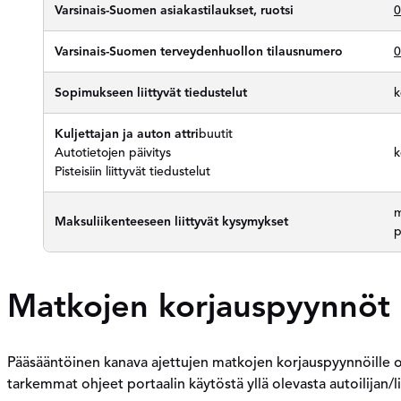
Varsinais-Suomen asiakastilaukset, ruotsi
0
Varsinais-Suomen terveydenhuollon tilausnumero
0
Sopimukseen liittyvät tiedustelut
k
Kuljettajan ja auton attri
buutit
Autotietojen päivitys
k
Pisteisiin liittyvät tiedustelut
m
Maksuliikenteeseen liittyvät kysymykset
Matkojen korjauspyynnöt
Pääsääntöinen kanava ajettujen matkojen korjauspyynnöille on
tarkemmat ohjeet portaalin käytöstä yllä olevasta autoilijan/l