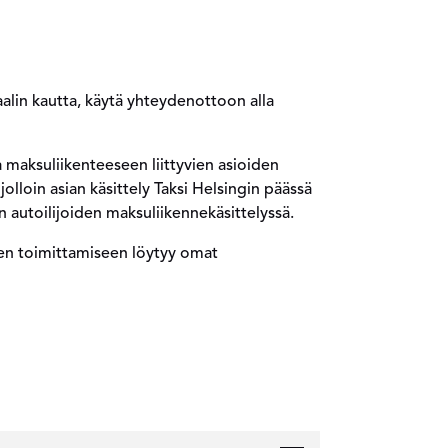
aalin kautta, käytä yhteydenottoon alla
 maksuliikenteeseen liittyvien asioiden
olloin asian käsittely Taksi Helsingin päässä
 autoilijoiden maksuliikennekäsittelyssä.
tien toimittamiseen löytyy omat