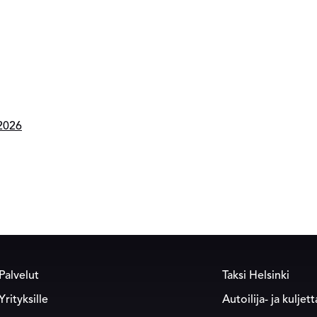
 2026
Palvelut
Taksi Helsinki
Yrityksille
Autoilija- ja kuljet