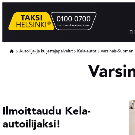
Hyppää
sisältöön
Ti
Autoilija- ja kuljettajapalvelut
Kela-autot
Varsinais-Suomen 
Varsi
Ilmoittaudu Kela-
autoilijaksi!