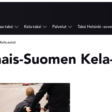
laa taksi
Kela-taksi
Palvelut
Taksi Helsinki -sove
Avaa
Avaa
Avaa
seuraava
seuraava
seuraava
valikkotaso
valikkotaso
valikkotaso
Kela-autot
nais-Suomen Kela