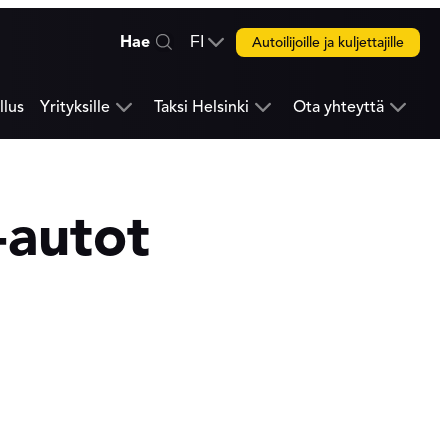
Hae
FI
Autoilijoille ja kuljettajille
Change
language.
Vaihda
llus
Yrityksille
Taksi Helsinki
Ota yhteyttä
Avaa
Avaa
Avaa
kieli.
seuraava
seuraava
seuraava
valikkotaso
valikkotaso
valikkota
-autot