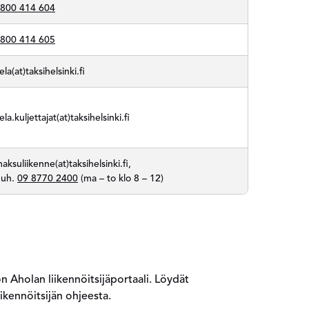
800 414 604
800 414 605
ela(at)taksihelsinki.fi
ela.kuljettajat(at)taksihelsinki.fi
aksuliikenne(at)taksihelsinki.fi,
puh.
09 8770 2400
(ma – to klo 8 – 12)
 Aholan liikennöitsijäportaali. Löydät
iikennöitsijän ohjeesta.